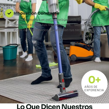
el entorno.
Innovación Constante
Nos mantenemos en constante búsqueda de nuevas
formas de atender tus requerimientos. Siempre abiertos a
incluir nuevos servicios que atiendan tus necesidades.
0
+
AÑOS DE
EXPERIENCIA
Lo Que Dicen Nuestros