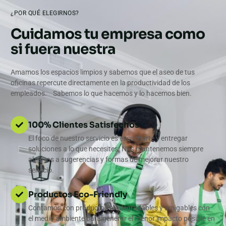
¿POR QUÉ ELEGIRNOS?
Cuidamos tu empresa como
si fuera nuestra
Amamos los espacios limpios y sabemos que el aseo de tus
oficinas repercute directamente en la productividad de los
empleados. Sabemos lo que hacemos y lo hacemos bien.
100% Clientes Satisfechos
El foco de nuestro servicio es escucharte y entregar
soluciones a lo que necesites. Nos mantenemos siempre
abiertos a sugerencias y formas de mejorar nuestro
servicio.
Productos Eco-Friendly
Contamos con productos biodegradables y amigables con
el medio ambiente para generar el menor impacto posible en